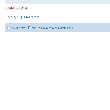
답변 게시글
다시 돌아감: AAAA 레코드
게시판 색인
위의 주제글을 책갈피(Bookmark) 하기