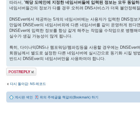
따라서,
'해당 도메인에 지정한 네임서버들에 입력된 정보는 모두 동일하
네임서버들간의 정보가 다를 경우 오히려 DNS서비스가 더욱 불안정해질
DNSEver에서 제공하는 5개의 네임서버에는 사용자가 입력한 DNS정보
만일에 DNSEver의 네임서버외에 다른 네임서버를 같이 운영하게 된다
DNSEver에 입력한 정보를 항상 같게 해주는 작업을 수작업으로 병행해
실수가 생길 가능성이 많게 됩니다.
특히, 다이나믹DNS나 웹포워딩/웹파킹등을 사용할 경우에는 DNSEver
회원님께서 별도로 설정한 다른 네임서버에 실시간으로 동기화 시킬 방법
반드시 DNSEver의 네임서버만을 사용하여야 합니다.
답변 게시글
다시 돌아감: NS 레코드
게시판 색인
위의 주제글을 책갈피(Bookmark) 하기