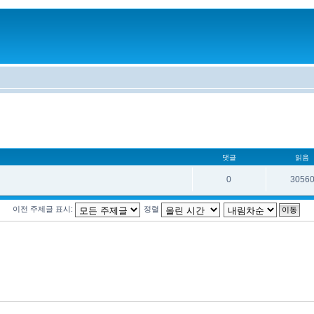
댓글
읽음
0
3056
이전 주제글 표시:
정렬